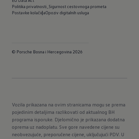
EU Data Act
Politika privatnosti_Sigurnost cestovnoga prometa
Postavke kolačića
Opoziv digitalnih usluga
© Porsche Bosna i Hercegovina 2026
Vozila prikazana na ovim stranicama mogu se prema
pojedinim detaljima razlikovati od aktualnog BH
programa isporuke. Djelomično je prikazana dodatna
oprema uz nadoplatu. Sve gore navedene cijene su
neobvezujuće, preporučene cijene, uključujući PDV. U