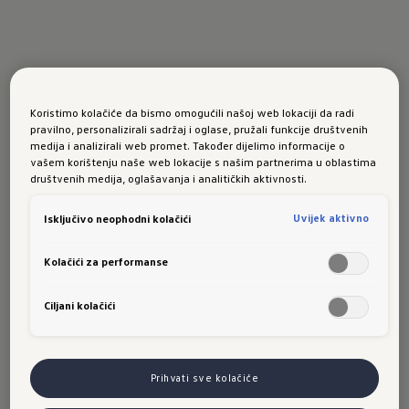
Koristimo kolačiće da bismo omogućili našoj web lokaciji da radi
pravilno, personalizirali sadržaj i oglase, pružali funkcije društvenih
medija i analizirali web promet. Također dijelimo informacije o
Volkswagen Originalni
Set za
vašem korištenju naše web lokacije s našim partnerima u oblastima
društvenih medija, oglašavanja i analitičkih aktivnosti.
njegu aluminija i hroma
Uvijek aktivno
Isključivo neophodni kolačići
Posebno razvijena njega brižno i temeljno čisti,
Kolačići za performanse
uklanja tvrdokornu prljavštinu i stvara sjajan
sjaj.
Ciljani kolačići
000096319D, 250 ml
Prihvati sve kolačiće