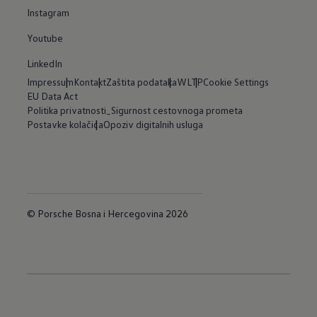
Instagram
Youtube
LinkedIn
Impressum
Kontakt
Zaštita podataka
WLTP
Cookie Settings
EU Data Act
Politika privatnosti_Sigurnost cestovnoga prometa
Postavke kolačića
Opoziv digitalnih usluga
© Porsche Bosna i Hercegovina 2026