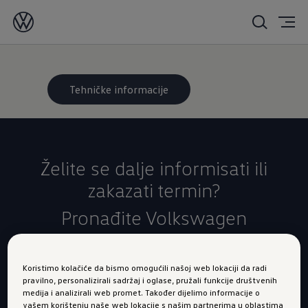
Tehničke informacije
Želite se dalje informisati ili
zakazati termin?
Pronađite Volkswagen
partnera
Koristimo kolačiće da bismo omogućili našoj web lokaciji da radi
Iskoristite našu praktičnu tražilicu ovlaštenih
pravilno, personalizirali sadržaj i oglase, pružali funkcije društvenih
partnera, kako biste jednostavno pronašli sebi
medija i analizirali web promet. Također dijelimo informacije o
vašem korištenju naše web lokacije s našim partnerima u oblastima