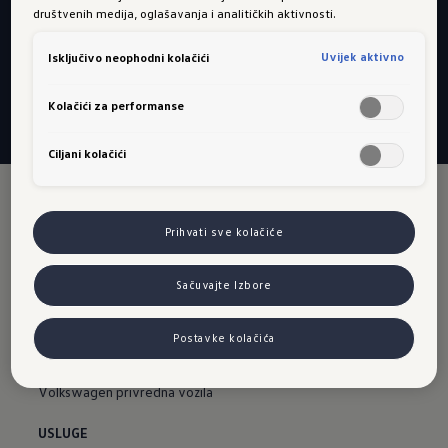
najbližeg te telefonski ili online rezervirali svoj
društvenih medija, oglašavanja i analitičkih aktivnosti.
idući termin u servisu.
Uvijek aktivno
Isključivo neophodni kolačići
Na pretragu partnera
Kolačići za performanse
Ciljani kolačići
Prihvati sve kolačiće
Sačuvajte Izbore
VOLKSWAGEN
Postavke kolačića
Novosti
Volkswagen privredna vozila
USLUGE