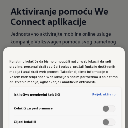
Aktiviranje pomoću We
Connect aplikacije
Jednostavno aktivirajte mobilne online usluge
kompanije Volkswagen pomoću svog pametnog
telefona: Putem We Connect aplikacije
jednostavno i brzo stvorite korisnički račun i
Koristimo kolačiće da bismo omogućili našoj web lokaciji da radi
dovedite mobilne online usluge u svoje vozilo.
pravilno, personalizirali sadržaj i oglase, pružali funkcije društvenih
medija i analizirali web promet. Također dijelimo informacije o
U ovom pisanom uputstvu pokazat ćemo vam
vašem korištenju naše web lokacije s našim partnerima u oblastima
pojedinačne korake, koji su potrebni za to.
društvenih medija, oglašavanja i analitičkih aktivnosti.
Preuzmite pismeno uputstvo
Uvijek aktivno
Isključivo neophodni kolačići
Kolačići za performanse
Ciljani kolačići