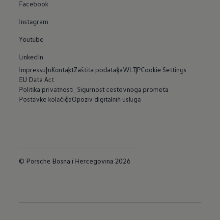
Facebook
Instagram
Youtube
LinkedIn
Impressum
Kontakt
Zaštita podataka
WLTP
Cookie Settings
EU Data Act
Politika privatnosti_Sigurnost cestovnoga prometa
Postavke kolačića
Opoziv digitalnih usluga
© Porsche Bosna i Hercegovina 2026