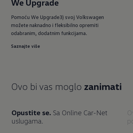
We Upgrade
Pomoću We Upgrade3) svoj Volkswagen
možete naknadno i fleksibilno opremiti
odabranim, dodatnim funkcijama.
Saznajte više
Ovo bi vas moglo
zanimati
Opustite se.
Sa Online Car-Net
O
uslugama.
p