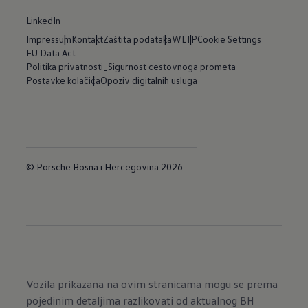
LinkedIn
Impressum
Kontakt
Zaštita podataka
WLTP
Cookie Settings
EU Data Act
Politika privatnosti_Sigurnost cestovnoga prometa
Postavke kolačića
Opoziv digitalnih usluga
© Porsche Bosna i Hercegovina 2026
Vozila prikazana na ovim stranicama mogu se prema
pojedinim detaljima razlikovati od aktualnog BH