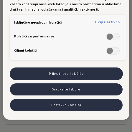
oslonite se na najbolju rutu. S našim pametnim
vašem korištenju naše web lokacije s našim partnerima u oblastima
asistentima dolazite opuštenije do svog cilja.
društvenih medija, oglašavanja i analitičkih aktivnosti.
Saznajte više
Uvijek aktivno
Isključivo neophodni kolačići
Kolačići za performanse
Komfor
Ciljani kolačići
Zabava
Prihvati sve kolačiće
Sačuvajte Izbore
Sigurnost
Postavke kolačića
Pregled vozila