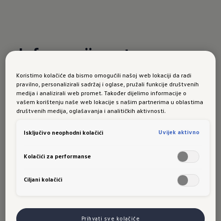
Informacije u stvarnom
vremenu
Koristimo kolačiće da bismo omogućili našoj web lokaciji da radi
pravilno, personalizirali sadržaj i oglase, pružali funkcije društvenih
Pomoću informacija u stvarnom vremenu* vaša
medija i analizirali web promet. Također dijelimo informacije o
vašem korištenju naše web lokacije s našim partnerima u oblastima
navigacija postaje još inteligentnija: s praktičnim
društvenih medija, oglašavanja i analitičkih aktivnosti.
informacijama, kao što su online informacije o
saobraćaju, -izračun rute, -aktualizacija karata ili
Uvijek aktivno
Isključivo neophodni kolačići
-lista posebnih ciljeva ostajete u toku. Stalno
Kolačići za performanse
ažurirani podaci dat će vam korisne savjete i
osigurati najbolju moguću rutu do vaših ciljeva.
Ciljani kolačići
* Dostupni u okviru mrežne pokrivenosti
odgovarajućeg ponuđača usluga mobilne
telefonije.
Prihvati sve kolačiće