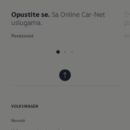
Opustite se.
Sa Online Car-Net
O
uslugama.
p
Povezivost
Po
VOLKSWAGEN
Novosti