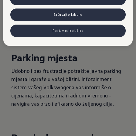
Sačuvajte Izbore
Postavke kolačića
Parking mjesta
Udobno i bez frustracije potražite javna parking
mjesta i garaže u vašoj blizini. Infotainment
sistem vašeg Volkswagena vas informiše o
cijenama, kapacitetima i radnom vremenu -
navigira vas brzo i efikasno do željenog cilja.