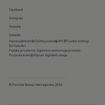
Facebook
Instagram
Youtube
LinkedIn
Impressum
Kontakt
Zaštita podataka
WLTP
Cookie Settings
EU Data Act
Politika privatnosti_Sigurnost cestovnoga prometa
Postavke kolačića
Opoziv digitalnih usluga
© Porsche Bosna i Hercegovina 2026