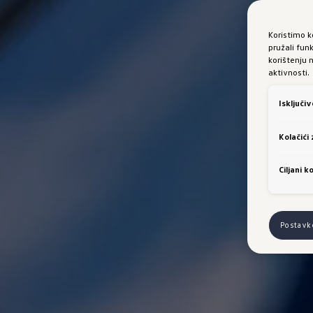
Koristimo k
pružali fun
korištenju 
aktivnosti.
Isključi
Kolačići
Ciljani ko
Postavk