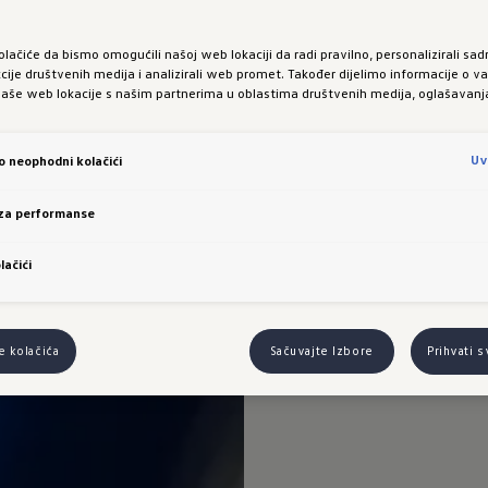
olačiće da bismo omogućili našoj web lokaciji da radi pravilno, personalizirali sadr
kcije društvenih medija i analizirali web promet. Također dijelimo informacije o 
naše web lokacije s našim partnerima u oblastima društvenih medija, oglašavanja 
Uv
vo neophodni kolačići
 za performanse
lačići
e kolačića
Sačuvajte Izbore
Prihvati 