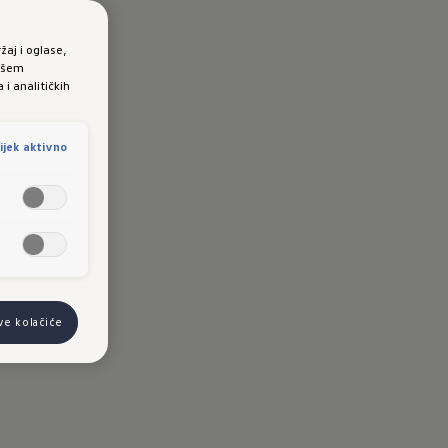
žaj i oglase,
vašem
i analitičkih
ijek aktivno
sve kolačiće