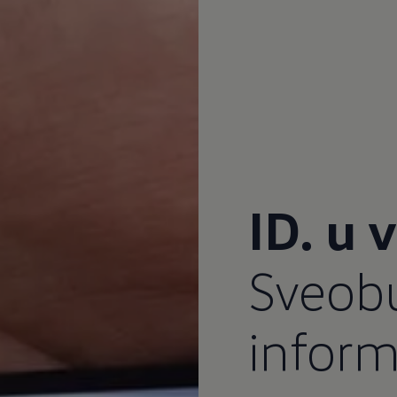
ID. u 
Sveob
inform