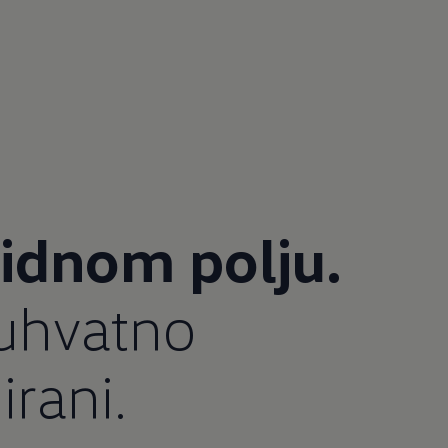
vidnom polju.
uhvatno
irani.