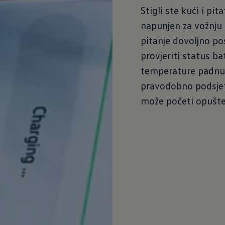
Stigli ste kući i pit
napunjen za vožnju 
pitanje dovoljno p
provjeriti status ba
temperature padnu 
pravodobno podsjeti
može početi opušte