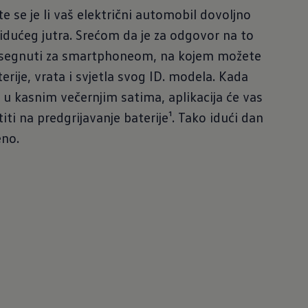
ate se je li vaš električni automobil dovoljno
idućeg jutra. Srećom da je za odgovor na to
osegnuti za smartphoneom, na kojem možete
terije, vrata i svjetla svog ID. modela. Kada
u kasnim večernjim satima, aplikacija će vas
ti na predgrijavanje baterije¹. Tako idući dan
no.