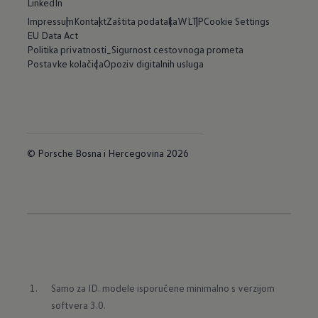
LinkedIn
Impressum
Kontakt
Zaštita podataka
WLTP
Cookie Settings
EU Data Act
Politika privatnosti_Sigurnost cestovnoga prometa
Postavke kolačića
Opoziv digitalnih usluga
© Porsche Bosna i Hercegovina 2026
Samo za ID. modele isporučene minimalno s verzijom 
softvera 3.0.