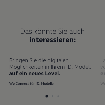
Das könnte Sie auch
interessieren:
Bringen Sie die digitalen
L
Möglichkeiten in Ihrem ID. Modell
v
auf ein neues Level.
e
We Connect für ID. Modelle
We