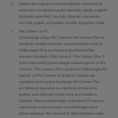
Online rukovanje govornim naredbama trenutačno je 
raspoloživo za sljedeće jezike: njemački, danski, engleski 
(britanski i američki), francuski, talijanski, nizozemski, 
norveški, poljski, portugalski, švedski, španjolski i češki.
We Connect za ID.

Za korištenje usluga We Connect i We Connect Plus za 
obitelj ID. modela potreban vam je korisnički račun za 
Volkswagen ID te se morate prijaviti korisničkim 
imenom i lozinkom u We Connect / We Connect Plus. K 
tomu treba online putem sklopiti zasebni ugovor za We 
Connect / We Connect Plus s društvom Volkswagen AG. 
Ugovor za We Connect za obitelj ID. modela nije 
ograničen na tri godine korištenja. We Connect Plus 
prvobitno je ograničen na vrijeme korištenja od tri 
godine, a po njihovom isteku može se produžiti uz 
plaćanje. Nakon primopredaje vozila imate 90 dana za 
registraciju vozila na stranici myvolkswagen.net ili 
putem aplikacije We Connect ID. App (dostupna u App-