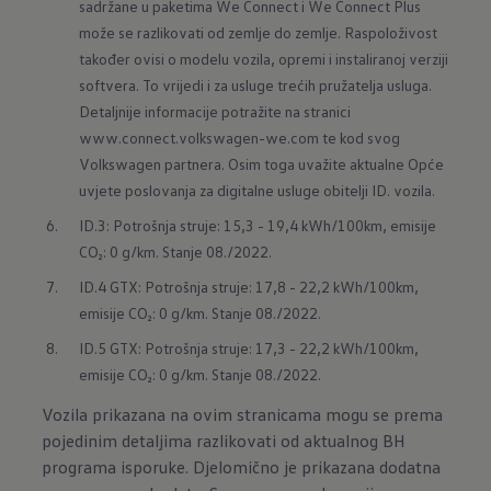
sadržane u paketima We Connect i We Connect Plus 
može se razlikovati od zemlje do zemlje. Raspoloživost 
također ovisi o modelu vozila, opremi i instaliranoj verziji 
softvera. To vrijedi i za usluge trećih pružatelja usluga. 
Detaljnije informacije potražite na stranici 
www.connect.volkswagen-we.com te kod svog 
Volkswagen partnera. Osim toga uvažite aktualne Opće 
uvjete poslovanja za digitalne usluge obitelji ID. vozila.
ID.3: Potrošnja struje: 15,3 - 19,4 kWh/100km, emisije 
CO₂: 0 g/km. Stanje 08./2022.
ID.4 GTX: Potrošnja struje: 17,8 - 22,2 kWh/100km, 
emisije CO₂: 0 g/km. Stanje 08./2022.
ID.5 GTX: Potrošnja struje: 17,3 - 22,2 kWh/100km, 
emisije CO₂: 0 g/km. Stanje 08./2022.
Vozila prikazana na ovim stranicama mogu se prema
pojedinim detaljima razlikovati od aktualnog BH
programa isporuke. Djelomično je prikazana dodatna