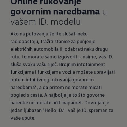
Online rukovanje
govornim naredbama
u
vašem ID. modelu
Ako na putovanju želite slušati neku
radiopostaju, tražiti stanice za punjenje
električnih automobila ili odabrati neku drugu
rutu, to morate samo izgovoriti - naime, vaš ID.
sluša svaku vašu riječ. Brojnim infotainment
funkcijama i funkcijama vozila možete upravljati
putem intuitivnog rukovanja govornim
naredbama², a da pritom ne morate micati
pogled s ceste. A najbolje je to što govorne
naredbe ne morate učiti napamet. Dovoljan je
jedan ljubazan "Hello ID." i vaš je ID. spreman za
vaše upute.