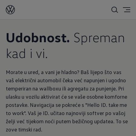
Udobnost.
Spreman
kad i vi.
Morate u ured, a vani je hladno? Baš lijepo što vas
vaš električni automobil čeka već napunjen i ugodno
temperiran na wallboxu ili agregatu za punjenje. Pri
ulasku u vozilu aktivirat će se vaše osobne komforne
postavke. Navigacija se pokreće s "Hello ID. take me
to work". Vaš je ID. učitao najnoviji softver po vašoj
želji već tijekom noći putem bežičnog updatea. To se
zove timski rad.