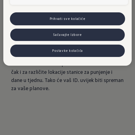
polaska
Prihvati sve kolačiće
Prava priprema učinit će električnu mobilnost još
udobnijom za vas. Putem aplikacije We Connect
Sačuvajte Izbore
ID. App možete definirati vremena polaska u
koja će vas električni automobil čekati na stanici
Postavke kolačića
za punjenje napunjen i ugodno temperiran.
Individualna vremena polaska možete definirati
čak i za različite lokacije stanice za punjenje i
dane u tjednu. Tako će vaš ID. uvijek biti spreman
za vaše planove.