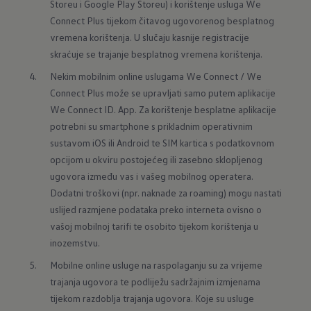
Storeu i Google Play Storeu) i korištenje usluga We 
Connect Plus tijekom čitavog ugovorenog besplatnog 
vremena korištenja. U slučaju kasnije registracije 
skraćuje se trajanje besplatnog vremena korištenja.
Nekim mobilnim online uslugama We Connect / We 
Connect Plus može se upravljati samo putem aplikacije 
We Connect ID. App. Za korištenje besplatne aplikacije 
potrebni su smartphone s prikladnim operativnim 
sustavom iOS ili Android te SIM kartica s podatkovnom 
opcijom u okviru postojećeg ili zasebno sklopljenog 
ugovora između vas i vašeg mobilnog operatera. 
Dodatni troškovi (npr. naknade za roaming) mogu nastati 
uslijed razmjene podataka preko interneta ovisno o 
vašoj mobilnoj tarifi te osobito tijekom korištenja u 
inozemstvu.
Mobilne online usluge na raspolaganju su za vrijeme 
trajanja ugovora te podliježu sadržajnim izmjenama 
tijekom razdoblja trajanja ugovora. Koje su usluge 