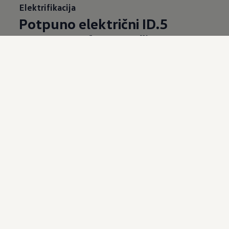
Elektrifikacija
Potpuno električni ID.5
Eleg
antna forma uči
Sa snažnim e-performansama i tečnom siluetom,
novi ID.5 stvara modernu simbiozu SUV-a i
kupea. "Over-the-Air" ažuriran i spreman za
redefinisanje električne mobilnosti.
Više o modelu ID.5
Elektrifikacija
ID.5 GTX
Održivo impr
esivno
Pogon na sve točkove sa dva motora, atletski
dizajn kupea i ubrzanje koje oduzima dah: