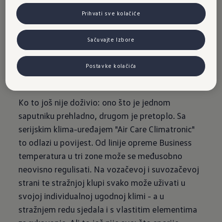
novom
Prihvati sve kolačiće
Passatu
Sačuvajte Izbore
Postavke kolačića
Ko to još nije doživio: ono što je jednom
saputniku prehladno, drugom je pretoplo. Sa
serijskim klima-uređajem "Air Care Climatronic"
to odlazi u povijest. Od linije opreme Business
temperatura u tri zone može se međusobno
neovisno regulisati. Na vozačevoj i suvozačevoj
strani te stražnjoj klupi svako može uživati u
svojoj individualnoj ugodnoj klimi - a u
stražnjem redu sjedala i s vlastitim elementima