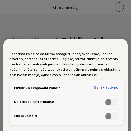
Klima-uređaj
Jedan Passat.
Tri klimatske
zone.
Koristimo kolačiće da bismo omogućili našoj web lokaciji da radi
pravilno, personalizirali sadržaj i oglase, pružali funkcije društvenih
Klima-
medija i analizirali web promet. Također dijelimo informacije o
vašem korištenju naše web lokacije s našim partnerima u oblastima
društvenih medija, oglašavanja i analitičkih aktivnosti.
Uvijek aktivno
Isključivo neophodni kolačići
uređaj
u
Kolačići za performanse
Ciljani kolačići