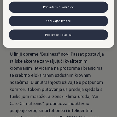
novog
Prihvati sve kolačiće
Passata
Sačuvajte Izbore
Postavke kolačića
U liniji opreme "Business" novi Passat postavlja
stilske akcente zahvaljujući kvalitetnim
kromiranim letvicama na prozorima i branicima
te srebrno eloksiranim uzdužnim krovnim
nosačima. U unutrašnjosti uživajte u potpunom
komforu tokom putovanja uz prednja sjedala s
funkcijom masaže, 3-zonski klima-uređaj "Air
Care Climatronic", pretinac za induktivno
punjenje svog smartphonea i inteligentnu