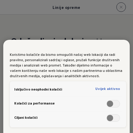
Linije opreme
Oduševljenje dolazi
u sklopu
serijske opreme
Koristimo kolačiće da bismo omogućili našoj web lokaciji da radi
pravilno, personalizirali sadržaj i oglase, pružali funkcije društvenih
Linije
medija i analizirali web promet. Također dijelimo informacije o
vašem korištenju naše web lokacije s našim partnerima u oblastima
društvenih medija, oglašavanja i analitičkih aktivnosti.
Uvijek aktivno
Isključivo neophodni kolačići
opreme
Kolačići za performanse
Ciljani kolačići