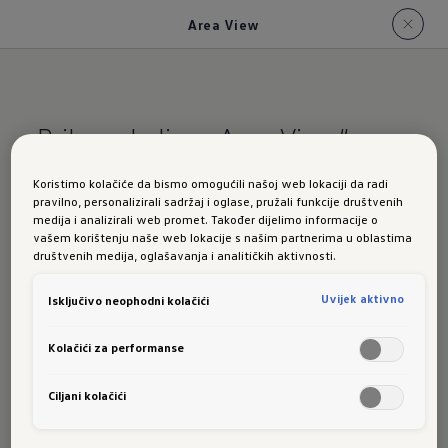
Area View
Prikaz okoline „Area View“
Koristimo kolačiće da bismo omogućili našoj web lokaciji da radi
Za
pravilno, personalizirali sadržaj i oglase, pružali funkcije društvenih
medija i analizirali web promet. Također dijelimo informacije o
vašem korištenju naše web lokacije s našim partnerima u oblastima
sveobuhvata
društvenih medija, oglašavanja i analitičkih aktivnosti.
Uvijek aktivno
Isključivo neophodni kolačići
n pregled.
Kolačići za performanse
Ciljani kolačići
Manevriranje u prometnom centru grada, u