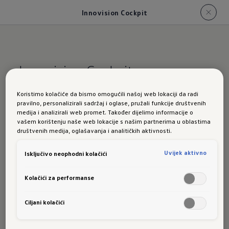
Innovision Cockpit
Koristimo kolačiće da bismo omogućili našoj web lokaciji da radi
Više komfora
pravilno, personalizirali sadržaj i oglase, pružali funkcije društvenih
medija i analizirali web promet. Također dijelimo informacije o
vašem korištenju naše web lokacije s našim partnerima u oblastima
pri rukovanju:
društvenih medija, oglašavanja i analitičkih aktivnosti.
Uvijek aktivno
Isključivo neophodni kolačići
Innovision
Kolačići za performanse
Cockpit
Ciljani kolačići