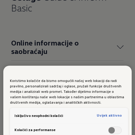
Basic
Online informacije o
saobraćaju
Online uvoz ciljeva
Koristimo kolačiće da bismo omogućili našoj web lokaciji da radi
pravilno, personalizirali sadržaj i oglase, pružali funkcije društvenih
Online uvoz ruta
medija i analizirali web promet. Također dijelimo informacije o
vašem korištenju naše web lokacije s našim partnerima u oblastima
društvenih medija, oglašavanja i analitičkih aktivnosti.
Online pretraga posebnih
ciljeva (tekst)
Uvijek aktivno
Isključivo neophodni kolačići
Kolačići za performanse
Parking mjesta