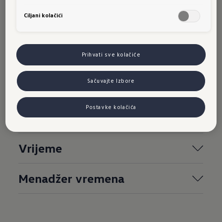
Ciljani kolačići
Benzinske pumpe
Stanice za punjenje
Prihvati sve kolačiće
Sačuvajte Izbore
Izvještaj o stanju vozila
Postavke kolačića
Novosti
Vrijeme
Menadžer vremena