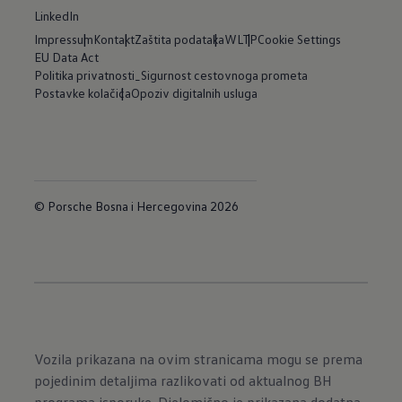
LinkedIn
Impressum
Kontakt
Zaštita podataka
WLTP
Cookie Settings
EU Data Act
Politika privatnosti_Sigurnost cestovnoga prometa
Postavke kolačića
Opoziv digitalnih usluga
© Porsche Bosna i Hercegovina 2026
Vozila prikazana na ovim stranicama mogu se prema
pojedinim detaljima razlikovati od aktualnog BH