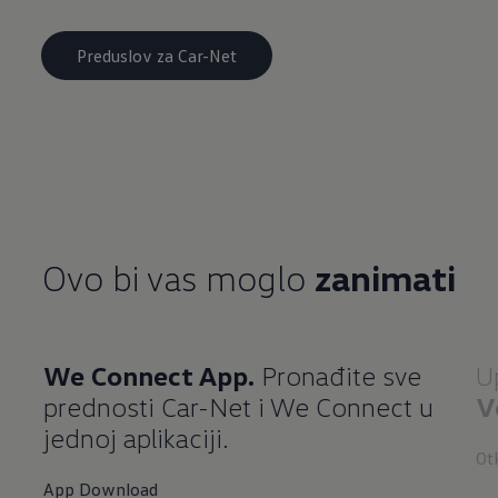
Preduslov za Car-Net
Ovo bi vas moglo
zanimati
We Connect App.
Pronađite sve
U
prednosti Car-Net i We Connect u
V
jednoj aplikaciji.
Ot
App Download