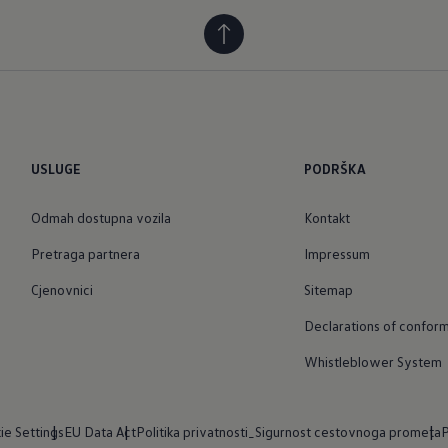
USLUGE
PODRŠKA
Odmah dostupna vozila
Kontakt
Pretraga partnera
Impressum
Cjenovnici
Sitemap
Declarations of conform
Whistleblower System
ie Settings
EU Data Act
Politika privatnosti_Sigurnost cestovnoga prometa
P