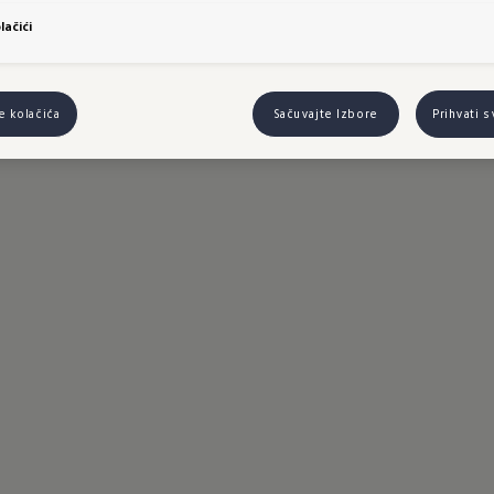
ju vašem VW modelu.
lačići
lge za vaš Volkswagen:
e kolačića
Sačuvajte Izbore
Prihvati 