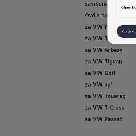
savršeno odgovara
Ciljani ko
Ovdje pronađite fe
za VW Polo
Postavk
za VW T-Roc
za VW Arteon
za VW Tiguan
za VW Golf
za VW up!
za VW Touareg
za VW T-Cross
za VW Passat