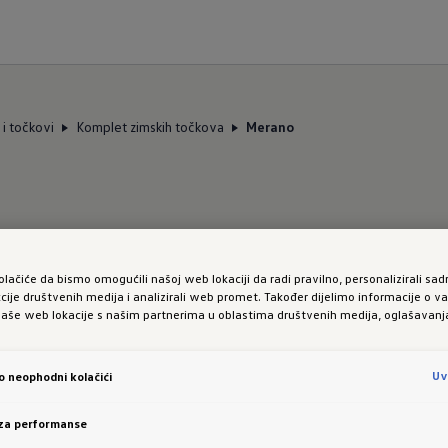
i točkovi
Komplet zimskih točkova
Merano
olačiće da bismo omogućili našoj web lokaciji da radi pravilno, personalizirali sadr
kcije društvenih medija i analizirali web promet. Također dijelimo informacije o 
naše web lokacije s našim partnerima u oblastima društvenih medija, oglašavanja 
a
aktuelne modele vozila:
Uv
vo neophodni kolačići
 za performanse
očkovi iz asortimana Volkswagen dodatne opreme su n