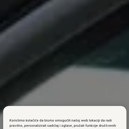
Koristimo kolačiće da bismo omogućili našoj web lokaciji da radi
pravilno, personalizirali sadržaj i oglase, pružali funkcije društvenih