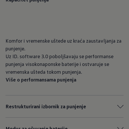
Komfor i vremenske uštede uz kraća zaustavljanja za
punjenje.
Uz ID. software 3.0 poboljšavaju se performanse
punjenja visokonaponske baterije i ostvaruje se
vremenska ušteda tokom punjenja.
Više o performansama punjenja
Restrukturirani izbornik za punjenje
Modus za očuvanje baterije