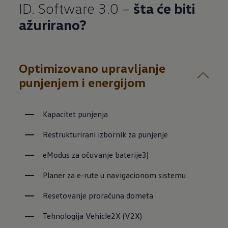
ID. Software 3.0 –
šta će biti
ažurirano?
Optimizovano upravljanje
punjenjem i energijom
Kapacitet punjenja
Restrukturirani izbornik za punjenje
eModus za očuvanje baterije3)
Planer za e-rute u navigacionom sistemu
Resetovanje proračuna dometa
Tehnologija Vehicle2X (V2X)