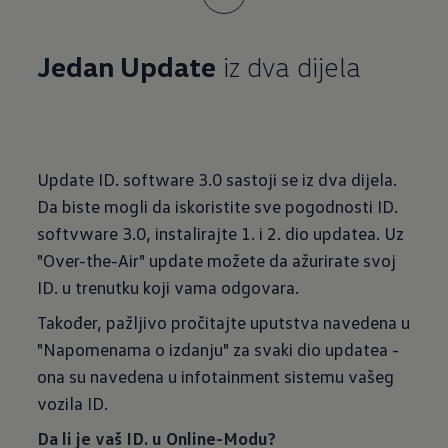
Jedan Update
iz dva dijela
Update ID. software 3.0 sastoji se iz dva dijela.
Da biste mogli da iskoristite sve pogodnosti ID.
softvware 3.0, instalirajte 1. i 2. dio updatea. Uz
"Over-the-Air" update možete da ažurirate svoj
ID. u trenutku koji vama odgovara.
Također, pažljivo pročitajte uputstva navedena u
"Napomenama o izdanju" za svaki dio updatea -
ona su navedena u infotainment sistemu vašeg
vozila ID.
Da li je vaš ID. u Online-Modu?