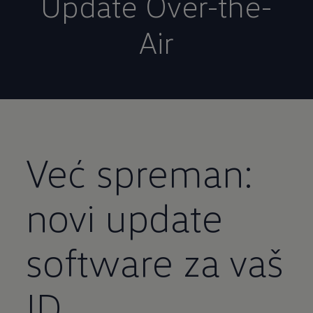
Update Over-the-
Air
Već spreman:
novi update
software za vaš
ID.