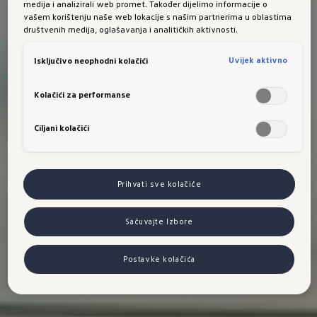
medija i analizirali web promet. Također dijelimo informacije o
vašem korištenju naše web lokacije s našim partnerima u oblastima
društvenih medija, oglašavanja i analitičkih aktivnosti.
Uvijek aktivno
Isključivo neophodni kolačići
Kolačići za performanse
Ciljani kolačići
Prihvati sve kolačiće
Sačuvajte Izbore
Postavke kolačića