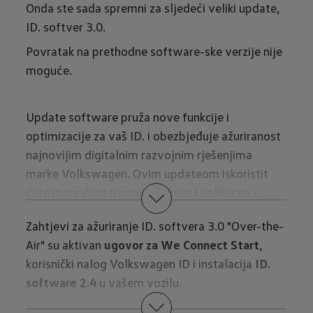
Onda ste sada spremni za sljedeći veliki update,
ID. softver 3.0.
Povratak na prethodne software-ske verzije nije
moguće.
Update software pruža nove funkcije i
optimizacije za vaš ID. i obezbjeđuje ažuriranost
najnovijim digitalnim razvojnim rješenjima
marke Volkswagen. Ovim updateom iskoristit
ćete mogućnosti novih funkcija i aplikacija -
jednostavno "Over-the-Air".
Zahtjevi za ažuriranje ID. softvera 3.0 "Over-the-
Air" su aktivan
ugovor za We Connect Start
,
korisnički nalog Volkswagen ID i instalacija
ID.
software 2.4
u vašem vozilu.