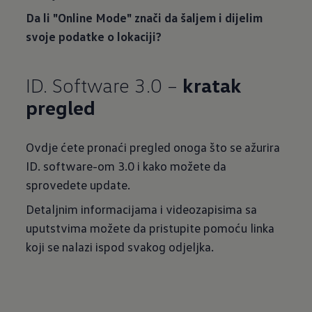
Da li "Online Mode" znači da šaljem i dijelim
svoje podatke o lokaciji?
ID. Software 3.0 –
kratak
pregled
Ovdje ćete pronaći pregled onoga što se ažurira
ID. software-om 3.0 i kako možete da
sprovedete update.
Detaljnim informacijama i videozapisima sa
uputstvima možete da pristupite pomoću linka
koji se nalazi ispod svakog odjeljka.