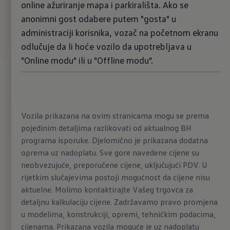
online ažuriranje mapa i parkirališta. Ako se
anonimni gost odabere putem "gosta" u
administraciji korisnika, vozač na početnom ekranu
odlučuje da li hoće vozilo da upotrebljava u
"Online modu" ili u "Offline modu".
Vozila prikazana na ovim stranicama mogu se prema
pojedinim detaljima razlikovati od aktualnog BH
programa isporuke. Djelomično je prikazana dodatna
oprema uz nadoplatu. Sve gore navedene cijene su
neobvezujuće, preporučene cijene, uključujući PDV. U
rijetkim slučajevima postoji mogućnost da cijene nisu
aktuelne. Molimo kontaktirajte Vašeg trgovca za
detaljnu kalkulaciju cijene. Zadržavamo pravo promjena
u modelima, konstrukciji, opremi, tehničkim podacima,
cijenama. Prikazana vozila moguće je uz nadoplatu