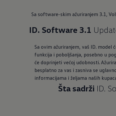
Sa software-skim ažuriranjem 3.1, Vo
ID. Software 3.1
Updat
Sa ovim ažuriranjem, vaš ID. model ć
funkcija i poboljšanja, posebno u po
će doprinjeti većoj udobnosti. Ažuri
besplatno za vas i zasniva se uglav
informacijama i željama naših kupac
Šta sadrži
ID. S