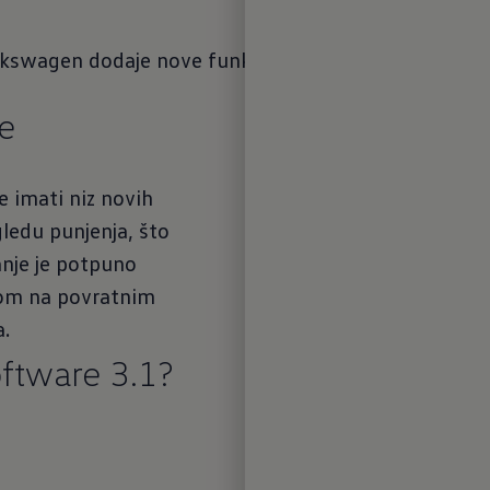
lkswagen dodaje nove funkcije i poboljšanja koja se
e
e imati niz novih
gledu punjenja, što
ranje je potpuno
nom na povratnim
a.
oftware 3.1?
Upravl