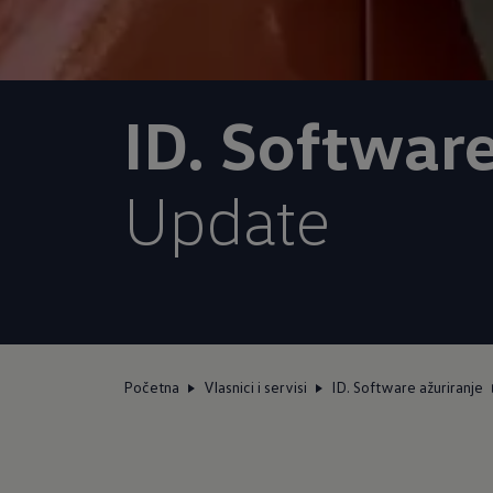
ID. Software
Update
Početna
Vlasnici i servisi
ID. Software ažuriranje