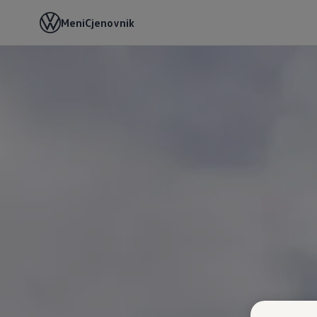
Meni
Cjenovnik