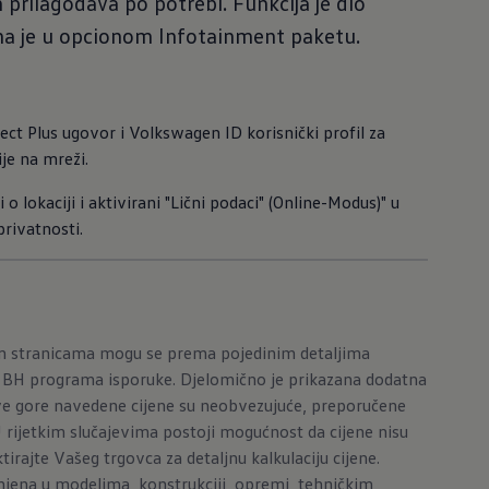
 prilagođava po potrebi. Funkcija je dio
pna je u opcionom Infotainment paketu.
ct Plus ugovor i Volkswagen ID korisnički profil za 
ije na mreži.
 o lokaciji i aktivirani "Lični podaci" (Online-Modus)" u 
rivatnosti.
im stranicama mogu se prema pojedinim detaljima
g BH programa isporuke. Djelomično je prikazana dodatna
e gore navedene cijene su neobvezujuće, preporučene
 U rijetkim slučajevima postoji mogućnost da cijene nisu
irajte Vašeg trgovca za detaljnu kalkulaciju cijene.
ena u modelima, konstrukciji, opremi, tehničkim