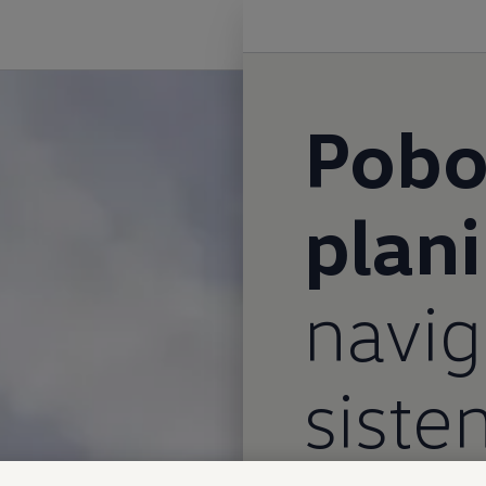
Pobo
plani
navi
sist