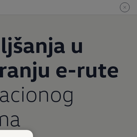
ljšanja u
ranju e-rute
gacionog
ema