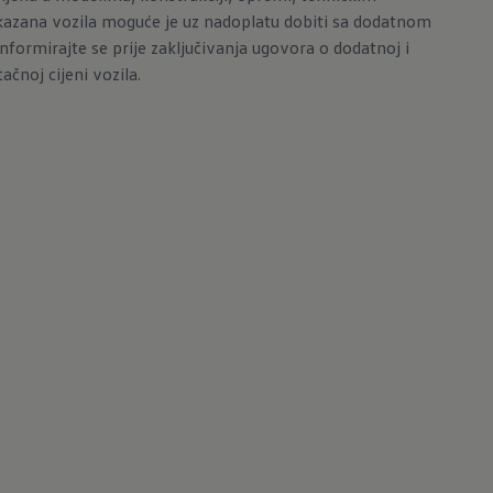
kazana vozila moguće je uz nadoplatu dobiti sa dodatnom
ormirajte se prije zaključivanja ugovora o dodatnoj i
ačnoj cijeni vozila.