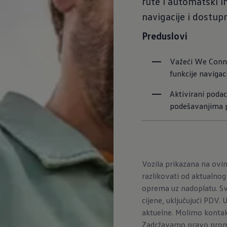
rute i automatski ih
navigacije i dostu
Preduslovi
Važeći We Conne
funkcije navigac
Aktivirani podaci
podešavanjima p
Vozila prikazana na ov
razlikovati od aktualno
oprema uz nadoplatu. Sv
cijene, uključujući PDV.
aktuelne. Molimo kontakt
Zadržavamo pravo promj