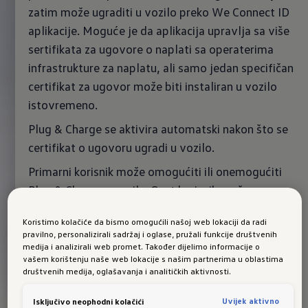
zatim može ugraditi u vozilo preko We Connect ID
aplikacije. Moguće je da aplikacija upravlja sa više
sertifikata za ugovore o naplati sa operaterima
infrastrukture za naplatu, ali samo jedan specifičan
certifikat za ugovor može biti instaliran u vozilo
istovremeno.
Plug & Charge se aktivira automatski nakon što se
certifikat o ugovoru ugradi u vozilo.
Primarni korisnik može omogućiti ili onemogućiti
Plug & Charge u vozilu. Gost korisnik može samo
onemogućiti Plug & Charge u vozilu, ali ne i
Koristimo kolačiće da bismo omogućili našoj web lokaciji da radi
omogućiti.
pravilno, personalizirali sadržaj i oglase, pružali funkcije društvenih
medija i analizirali web promet. Također dijelimo informacije o
Preduslovi
vašem korištenju naše web lokacije s našim partnerima u oblastima
društvenih medija, oglašavanja i analitičkih aktivnosti.
Ugovor o punjenju koji podržava Plug & Charge.
Uvijek aktivno
Isključivo neophodni kolačići