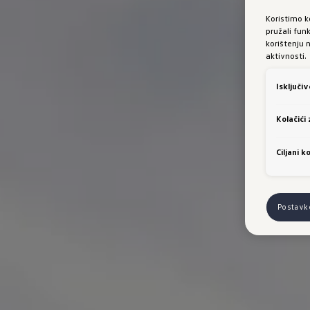
Koristimo k
pružali fun
korištenju 
aktivnosti.
Isključi
Kolačići
Ciljani ko
Postavk