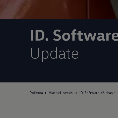
ID. Software
Update
Početna
Vlasnici i servisi
ID. Software ažuriranje