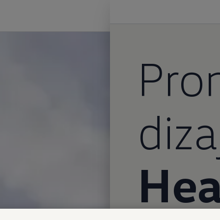
Pro
diza
Hea