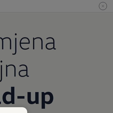
mjena
jna
d-up