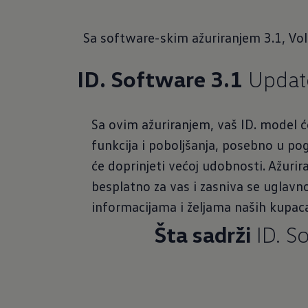
Sa software-skim ažuriranjem 3.1, Vo
ID. Software 3.1
Updat
Sa ovim ažuriranjem, vaš ID. model ć
funkcija i poboljšanja, posebno u po
će doprinjeti većoj udobnosti. Ažuri
besplatno za vas i zasniva se uglav
informacijama i željama naših kupac
Šta sadrži
ID. S