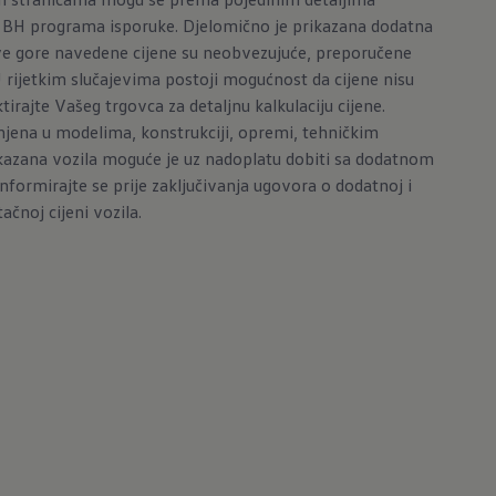
g BH programa isporuke. Djelomično je prikazana dodatna
e gore navedene cijene su neobvezujuće, preporučene
 U rijetkim slučajevima postoji mogućnost da cijene nisu
irajte Vašeg trgovca za detaljnu kalkulaciju cijene.
ena u modelima, konstrukciji, opremi, tehničkim
kazana vozila moguće je uz nadoplatu dobiti sa dodatnom
ormirajte se prije zaključivanja ugovora o dodatnoj i
ačnoj cijeni vozila.