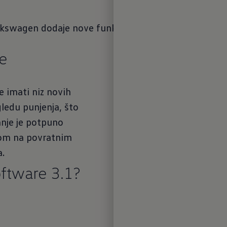
lkswagen dodaje nove funkcije i poboljšanja koja se
e
e imati niz novih
gledu punjenja, što
ranje je potpuno
nom na povratnim
a.
oftware 3.1?
Upravl