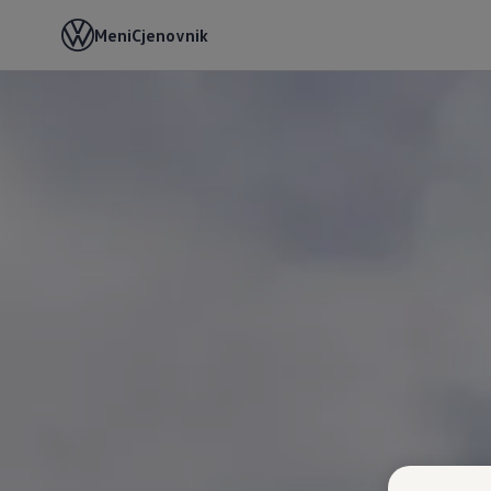
Meni
Cjenovnik