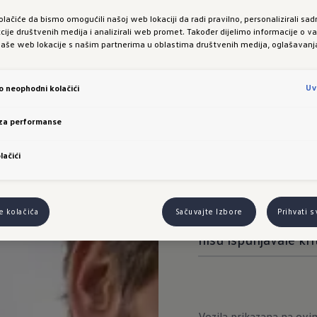
dis
olačiće da bismo omogućili našoj web lokaciji da radi pravilno, personalizirali sadr
kcije društvenih medija i analizirali web promet. Također dijelimo informacije o 
naše web lokacije s našim partnerima u oblastima društvenih medija, oglašavanja 
Sa ID. Software-om
Uv
vo neophodni kolačići
dodatno prikazuje u
 za performanse
nivo napunjenosti k
zaustavljanja za pun
lačići
Takođe je moguće p
punjenja od 80% iz m
e kolačića
Sačuvajte Izbore
Prihvati 
stanice za punjenje 
nisu ispunjavale kr
Vozila prikazana na ov