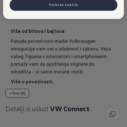
Postavke kolačića
Povezivost
Više od bitova i bajtova
Ponuda povezivosti marke Volkswagen
omogućuje vam veću udobnost i zabavu. Veza
vašeg Tiguana s internetom i smartphoneom
pomaže vam da opuštenije stignete do
odredišta - vi samo morate voziti.
Više o povezivosti.
Sve (6)
Detalji o usluzi
VW Connect