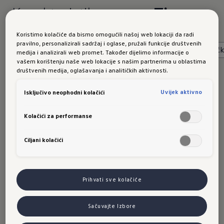
Karakteristike novog
Tiguana
Koristimo kolačiće da bismo omogućili našoj web lokaciji da radi
pravilno, personalizirali sadržaj i oglase, pružali funkcije društvenih
Sve (14)
Karakteristike (5)
Dizajn (2)
Tehničk
medija i analizirali web promet. Također dijelimo informacije o
vašem korištenju naše web lokacije s našim partnerima u oblastima
društvenih medija, oglašavanja i analitičkih aktivnosti.
Detalji o
vanjskom dizajnu
Uvijek aktivno
Isključivo neophodni kolačići
Kolačići za performanse
Ciljani kolačići
Prihvati sve kolačiće
Sačuvajte Izbore