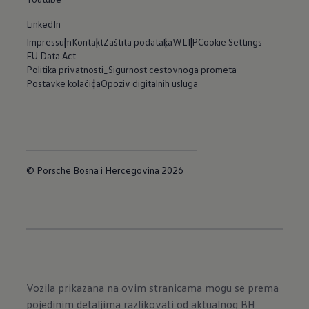
LinkedIn
Impressum
Kontakt
Zaštita podataka
WLTP
Cookie Settings
EU Data Act
Politika privatnosti_Sigurnost cestovnoga prometa
Postavke kolačića
Opoziv digitalnih usluga
© Porsche Bosna i Hercegovina 2026
Vozila prikazana na ovim stranicama mogu se prema
pojedinim detaljima razlikovati od aktualnog BH