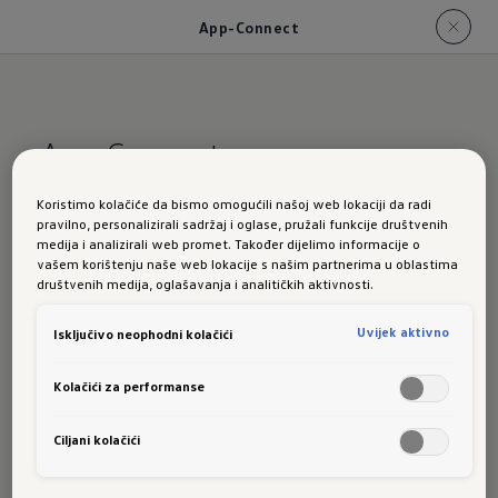
App-Connect
App-Connect
Koristimo kolačiće da bismo omogućili našoj web lokaciji da radi
Infotainment i
pravilno, personalizirali sadržaj i oglase, pružali funkcije društvenih
medija i analizirali web promet. Također dijelimo informacije o
vašem korištenju naše web lokacije s našim partnerima u oblastima
entertainment
društvenih medija, oglašavanja i analitičkih aktivnosti.
Uvijek aktivno
Isključivo neophodni kolačići
za svaki
Kolačići za performanse
trenutak
Ciljani kolačići