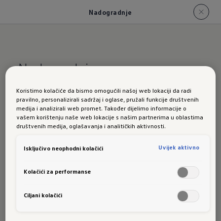
Nadogradnje
Nadogradnje
Koristimo kolačiće da bismo omogućili našoj web lokaciji da radi
Želite li
pravilno, personalizirali sadržaj i oglase, pružali funkcije društvenih
medija i analizirali web promet. Također dijelimo informacije o
vašem korištenju naše web lokacije s našim partnerima u oblastima
naknadnu
društvenih medija, oglašavanja i analitičkih aktivnosti.
Uvijek aktivno
Isključivo neophodni kolačići
nadogradnju?
Kolačići za performanse
To je sada
Ciljani kolačići