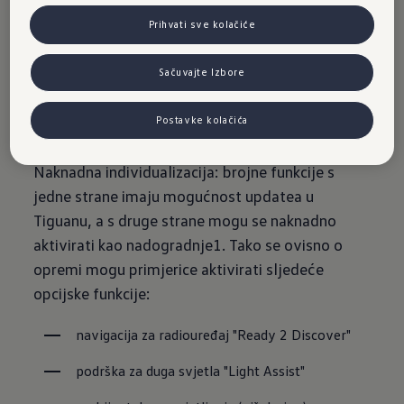
moguće u
Prihvati sve kolačiće
Tiguanu.
Sačuvajte Izbore
Postavke kolačića
Naknadna individualizacija: brojne funkcije s
jedne strane imaju mogućnost updatea u
Tiguanu, a s druge strane mogu se naknadno
aktivirati kao nadogradnje1. Tako se ovisno o
opremi mogu primjerice aktivirati sljedeće
opcijske funkcije:
navigacija za radiouređaj "Ready 2 Discover"
podrška za duga svjetla "Light Assist"