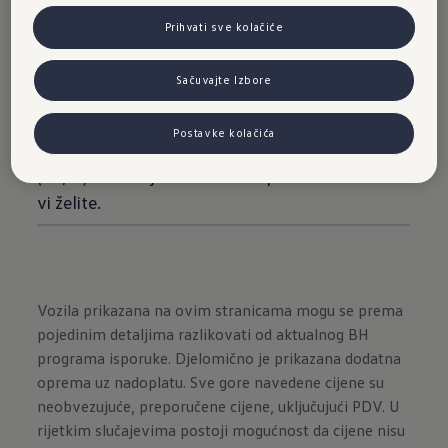
brzine i kilometraže? Ili i druge podatke o vožnji?
Prihvati sve kolačiće
Ili navigacijske podatke? Ili naslov pjesme koju
upravo slušate? Ili istovremeno više toga? Imate
Sačuvajte Izbore
doslovce potpunu slobodu izbora: pravi prikaz u
svakoj situaciji. Konfigurirajte svoj Digital
Postavke kolačića
Cockpit Pro visoke rezolucije veličine 26 cm
(10,2") sasvim jednostavno i upravo onako kako
vi želite.
Vozila prikazana na ovim stranicama mogu se prema
pojedinim detaljima razlikovati od aktualnog BH
programa isporuke. Djelomično je prikazana dodatna
oprema uz nadoplatu. Sve gore navedene cijene su
neobvezujuće, preporučene cijene, uključujući PDV. U
rijetkim slučajevima postoji mogućnost da cijene nisu