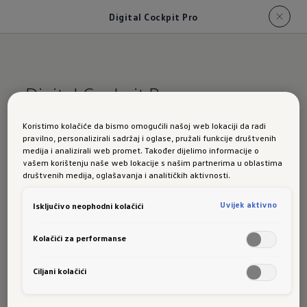
Digital Cockpit Pro
Digital Cockpit Pro
Koristimo kolačiće da bismo omogućili našoj web lokaciji da radi
Zaslužuje
pravilno, personalizirali sadržaj i oglase, pružali funkcije društvenih
medija i analizirali web promet. Također dijelimo informacije o
vašem korištenju naše web lokacije s našim partnerima u oblastima
poglede
svaki
društvenih medija, oglašavanja i analitičkih aktivnosti.
Uvijek aktivno
Isključivo neophodni kolačići
put iznova
Kolačići za performanse
Ciljani kolačići
Želite li u vidnom polju imati samo pokazivač