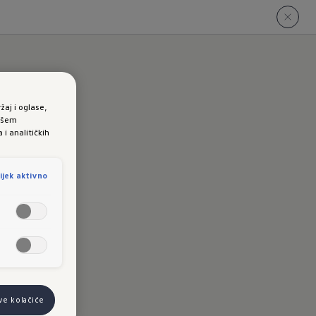
žaj i oglase,
vašem
i analitičkih
u
ijek aktivno
sve kolačiće