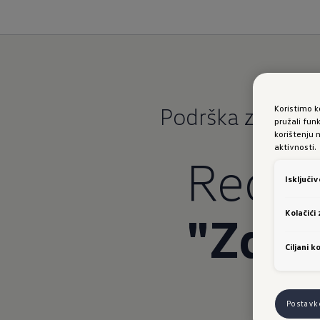
Podrška za gov
Koristimo k
pružali fun
korištenju 
aktivnosti.
Recit
Isključi
"Zdra
Kolačići
Ciljani ko
Postavk