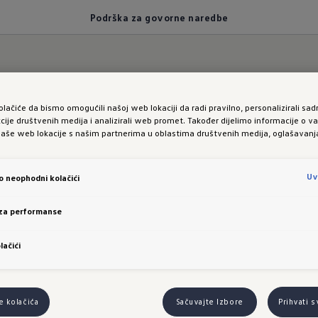
Podrška za govorne naredbe
orne naredbe
olačiće da bismo omogućili našoj web lokaciji da radi pravilno, personalizirali sadr
kcije društvenih medija i analizirali web promet. Također dijelimo informacije o 
naše web lokacije s našim partnerima u oblastima društvenih medija, oglašavanja 
e svom
Tiguan
Uv
vo neophodni kolačići
vo!"
 za performanse
lačići
e kolačića
Sačuvajte Izbore
Prihvati 