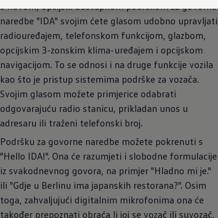
S novom, opcijski dostupnom podrškom za govorne
naredbe "IDA" svojim ćete glasom udobno upravljati
radiouređajem, telefonskom funkcijom, glazbom,
opcijskim 3-zonskim klima-uređajem i opcijskom
navigacijom. To se odnosi i na druge funkcije vozila
kao što je pristup sistemima podrške za vozača.
Svojim glasom možete primjerice odabrati
odgovarajuću radio stanicu, prikladan unos u
adresaru ili traženi telefonski broj.
Podršku za govorne naredbe možete pokrenuti s
"Hello IDA!". Ona će razumjeti i slobodne formulacije
iz svakodnevnog govora, na primjer "Hladno mi je."
ili "Gdje u Berlinu ima japanskih restorana?". Osim
toga, zahvaljujući digitalnim mikrofonima ona će
također prepoznati obraća li joj se vozač ili suvozač,