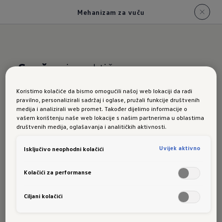
Mehanizam za vuču
Snažan
i praktičan
Koristimo kolačiće da bismo omogućili našoj web lokaciji da radi
Mehaniz
pravilno, personalizirali sadržaj i oglase, pružali funkcije društvenih
medija i analizirali web promet. Također dijelimo informacije o
vašem korištenju naše web lokacije s našim partnerima u oblastima
društvenih medija, oglašavanja i analitičkih aktivnosti.
am za
Uvijek aktivno
Isključivo neophodni kolačići
Kolačići za performanse
vuču
Ciljani kolačići