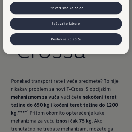
novog T-
Prihvati sve kolačiće
Sačuvajte Izbore
Crossa
Postavke kolačića
Ponekad transportirate i veće predmete? To nije
nikakav problem za novi T-Cross. S opcijskim
mehanizmom za vuču
vući ćete
nekočeni teret
težine do 650 kg i kočeni teret težine do 1200
kg.****¹
Pritom okomito opterećenje kuke
mehanizma za vuču
iznosi čak 75 kg.
Ako
trenutačno ne trebate mehanizam, možete ga