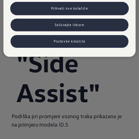
voznog
Prihvati sve kolačiće
traka
Sačuvajte Izbore
Postavke kolačića
"Side
Assist"
Podrška pri promjeni voznog traka prikazana je
na primjeru modela ID.5