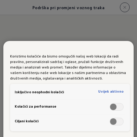
Podrška pri promjeni voznog traka
Podrška
Koristimo kolačiće da bismo omogućili našoj web lokaciji da radi
pravilno, personalizirali sadržaj i oglase, pružali funkcije društvenih
medija i analizirali web promet. Također dijelimo informacije o
pri
vašem korištenju naše web lokacije s našim partnerima u oblastima
društvenih medija, oglašavanja i analitičkih aktivnosti.
Uvijek aktivno
Isključivo neophodni kolačići
promjeni
Kolačići za performanse
Ciljani kolačići