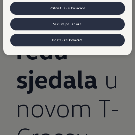
drugom
Prihvati sve kolačiće
Sačuvajte Izbore
redu
Postavke kolačića
sjedala
u
novom T-