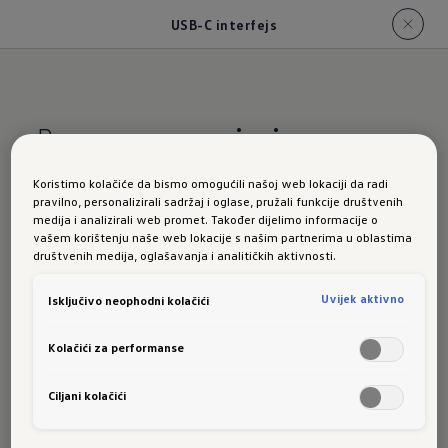
USB-C interfejs
Puna
snaga punjenja
Koristimo kolačiće da bismo omogućili našoj web lokaciji da radi
USB-C
pravilno, personalizirali sadržaj i oglase, pružali funkcije društvenih
medija i analizirali web promet. Također dijelimo informacije o
vašem korištenju naše web lokacije s našim partnerima u oblastima
društvenih medija, oglašavanja i analitičkih aktivnosti.
interfejs
Uvijek aktivno
Isključivo neophodni kolačići
Kolačići za performanse
u
Ciljani kolačići