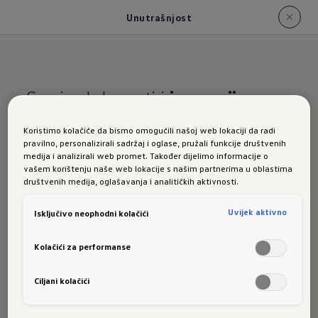
Unutrašnjost
Spoj udobnosti i
inovacije
Koristimo kolačiće da bismo omogućili našoj web lokaciji da radi
Unutrašn
pravilno, personalizirali sadržaj i oglase, pružali funkcije društvenih
medija i analizirali web promet. Također dijelimo informacije o
vašem korištenju naše web lokacije s našim partnerima u oblastima
društvenih medija, oglašavanja i analitičkih aktivnosti.
jost
Uvijek aktivno
Isključivo neophodni kolačići
Kolačići za performanse
novog T-
Ciljani kolačići