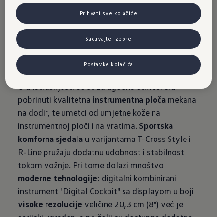
Crossa
Prihvati sve kolačiće
Sačuvajte Izbore
Postavke kolačića
U unutrašnjosti će se za ugodnu atmosferu
pobrinuti kvalitetna
instrumentna ploča
mekana
na dodir, te umetci od umjetne kože na
instrumentnoj ploči i na vratima.
Sportska
komforna sjedala
u varijantama T-Cross Style i
R-Line pružaju dodatnu udobnost i stabilnost
tokom vožnje. Pri tome dolazi mnoštvo
moderne tehnologije
: digitalni kombinirani
instrument "Digital Cockpit" sa displayom u boji
visoke rezolucije
veličine 20,3 cm (8") već je