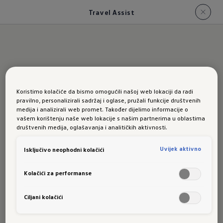
Travel Assist
Travel
Koristimo kolačiće da bismo omogućili našoj web lokaciji da radi
pravilno, personalizirali sadržaj i oglase, pružali funkcije društvenih
medija i analizirali web promet. Također dijelimo informacije o
Assist
u
vašem korištenju naše web lokacije s našim partnerima u oblastima
društvenih medija, oglašavanja i analitičkih aktivnosti.
Uvijek aktivno
Isključivo neophodni kolačići
novom T-
Kolačići za performanse
Ciljani kolačići