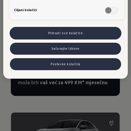
Ciljani kolačići
Prihvati sve kolačiće
Sačuvajte Izbore
Postavke kolačića
Upoznajte zadivljujući crossover koji sada
može biti
vaš već za 499 KM* mjesečno
.